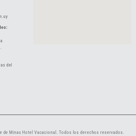
m.uy
deo:
 a
.
ras del
 de Minas Hotel Vacacional. Todos los derechos reservados.