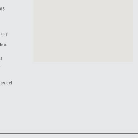
985
m.uy
deo:
 a
.
ras del