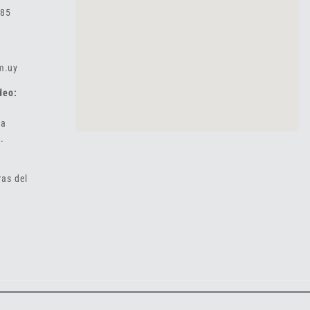
985
m.uy
deo:
 a
.
ras del